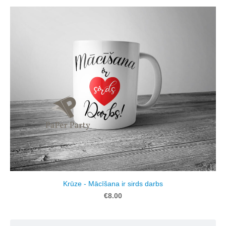
Krūze - Mācīšana ir sirds darbs
€8.00