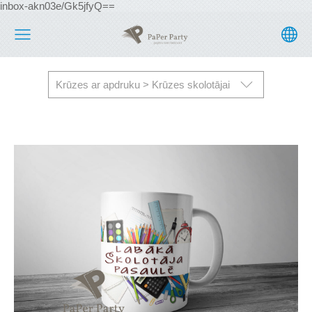
inbox-akn03e/Gk5jfyQ==
Krūzes ar apdruku > Krūzes skolotājai