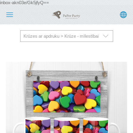
inbox-akn03e/Gk5jfyQ==
Krūzes ar apdruku > Krūze - mīlestībai