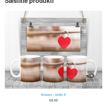
Saistītie produkti
Krūzes - sirdis 4
€8.00